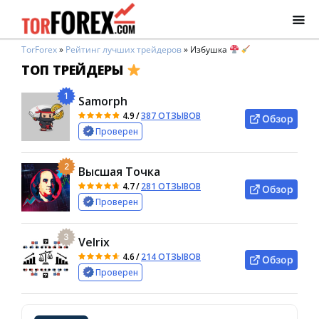
TorForex
»
Рейтинг лучших трейдеров
»
Избушка
ТОП ТРЕЙДЕРЫ
1
Samorph
4.9
/
387 ОТЗЫВОВ
Обзор
Проверен
2
Высшая Точка
4.7
/
281 ОТЗЫВОВ
Обзор
Проверен
3
Velrix
4.6
/
214 ОТЗЫВОВ
Обзор
Проверен