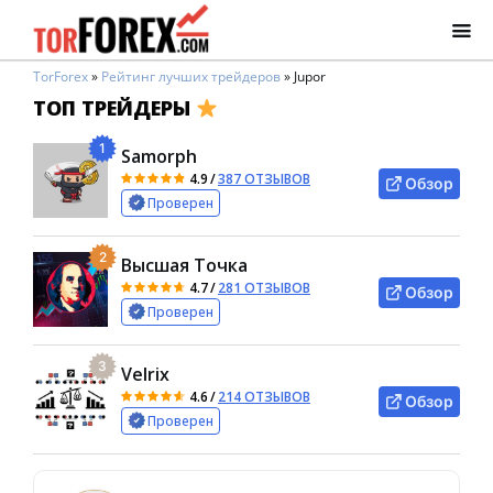
TorForex
»
Рейтинг лучших трейдеров
»
Jupor
ТОП ТРЕЙДЕРЫ
1
Samorph
4.9
/
387 ОТЗЫВОВ
Обзор
Проверен
2
Высшая Точка
4.7
/
281 ОТЗЫВОВ
Обзор
Проверен
3
Velrix
4.6
/
214 ОТЗЫВОВ
Обзор
Проверен