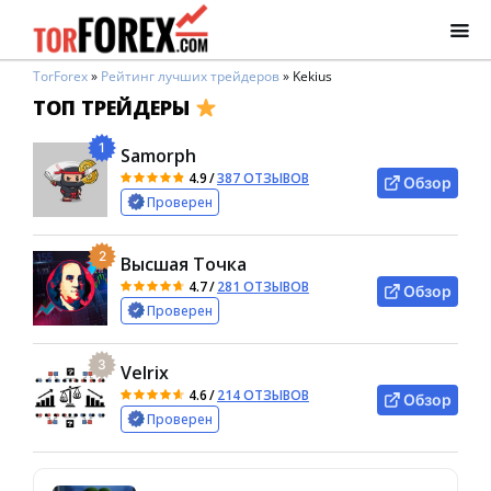
TorForex
»
Рейтинг лучших трейдеров
»
Kekius
ТОП ТРЕЙДЕРЫ
1
Samorph
4.9
/
387 ОТЗЫВОВ
Обзор
Проверен
2
Высшая Точка
4.7
/
281 ОТЗЫВОВ
Обзор
Проверен
3
Velrix
4.6
/
214 ОТЗЫВОВ
Обзор
Проверен