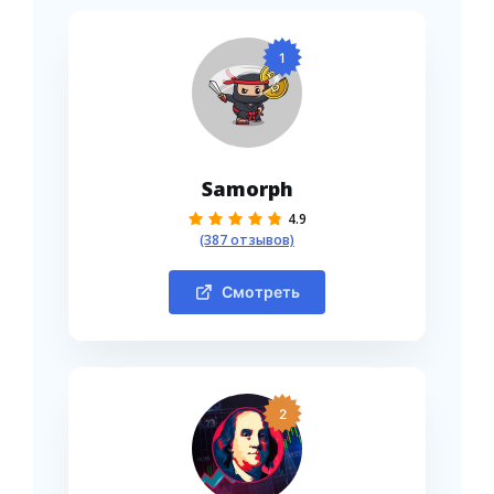
1
Samorph
4.9
(387 отзывов)
Смотреть
2