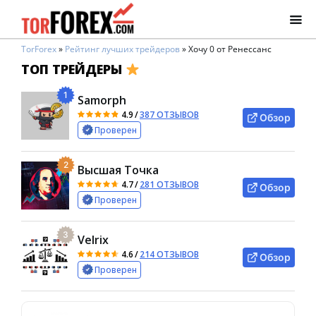
TorForex
»
Рейтинг лучших трейдеров
»
Хочу 0 от Ренессанс
ТОП ТРЕЙДЕРЫ
1
Samorph
4.9
/
387 ОТЗЫВОВ
Обзор
Проверен
2
Высшая Точка
4.7
/
281 ОТЗЫВОВ
Обзор
Проверен
3
Velrix
4.6
/
214 ОТЗЫВОВ
Обзор
Проверен