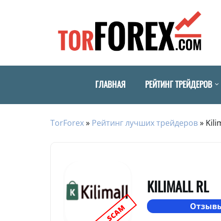
ГЛАВНАЯ
РЕЙТИНГ ТРЕЙДЕРОВ
TorForex
»
Рейтинг лучших трейдеров
»
Kili
KILIMALL RL
Отзывы
SCAM