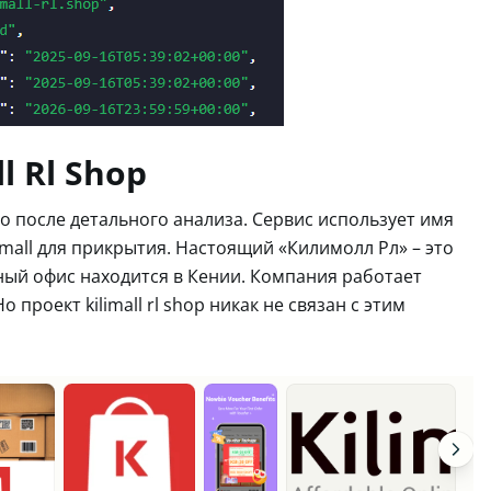
l Rl Shop
ясно после детального анализа. Сервис использует имя
imall для прикрытия. Настоящий «Килимолл Рл» – это
ный офис находится в Кении. Компания работает
проект kilimall rl shop никак не связан с этим