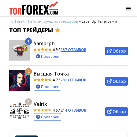
TorForex
»
Рейтинг лучших трейдеров
»
Level Up Телеграмм
ТОП ТРЕЙДЕРЫ
1
Samorph
4.9
/
387 ОТЗЫВОВ
Обзор
Проверен
2
Высшая Точка
4.7
/
281 ОТЗЫВОВ
Обзор
Проверен
3
Velrix
4.6
/
214 ОТЗЫВОВ
Обзор
Проверен