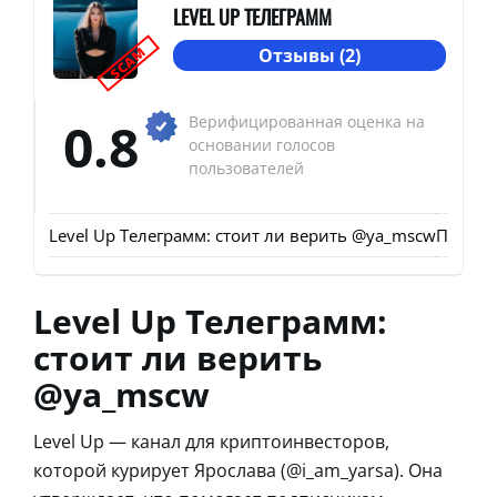
LEVEL UP ТЕЛЕГРАММ
SCAM
Отзывы (2)
0.8
Верифицированная оценка на
основании голосов
пользователей
Level Up Телеграмм: стоит ли верить @ya_mscw
Провер
Level Up Телеграмм:
стоит ли верить
@ya_mscw
Level Up — канал для криптоинвесторов,
которой курирует Ярослава (@i_am_yarsa). Она