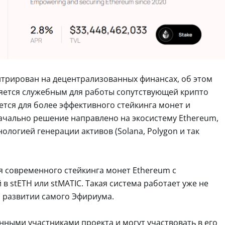
нтрирован на децентрализованных финансах, об этом
ляется служебным для работы сопутствующей крипто
тся для более эффективного стейкинга монет и
значально решение направлено на экосистему Ethereum,
нологией генерации активов (Solana, Polygon и так
ля современного стейкинга монет Ethereum с
stETH или stMATIC. Такая система работает уже не
м развитии самого Эфириума.
ными участниками проекта и могут участвовать в его