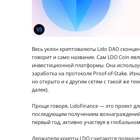
Весь уклон криптовалюты Lido DAO сконце
говорит и само название. Сам LDO Coin яв
инвестиционной платформы. Она используе
заработка на протоколе Proof-of-Stake. И
но открыто и к другим сетям с такой же тех
далее).
Проще говоря, LidoFinance — это проект д
последующим получением вознаграждений в 
первый год, активно участвуя в глобально
Держатели крипты LDO считаются полноцен