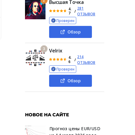
2
Высшая Точка
281
4.
/
7
ОТЗЫВОВ
Проверен
Что такое крипта LDO Coin и как она работает
Послед
Обзор
3
Velrix
214
4.
/
6
ОТЗЫВОВ
Проверен
Обзор
НОВОЕ НА САЙТЕ
Прогноз цены EUR/USD