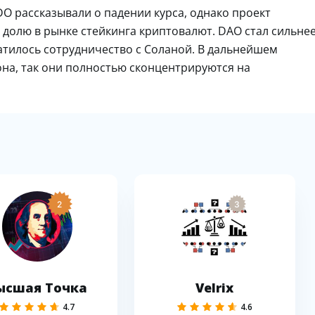
DO рассказывали о падении курса, однако проект
 долю в рынке стейкинга криптовалют. DAO стал сильне
ратилось сотрудничество с Соланой. В дальнейшем
она, так они полностью сконцентрируются на
2
3
ысшая Точка
Velrix
4.7
4.6