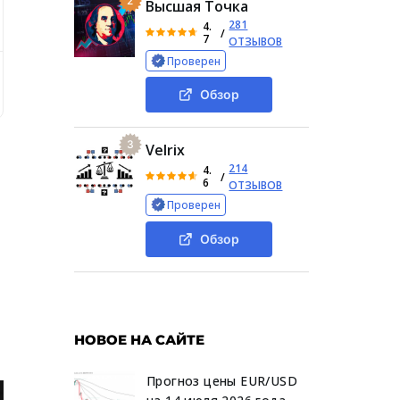
2
Высшая Точка
281
4.
/
7
ОТЗЫВОВ
Проверен
 анализ работы Limevers com
Какую прибыль можно получ
Обзор
3
Velrix
214
4.
/
6
ОТЗЫВОВ
Проверен
Обзор
НОВОЕ НА САЙТЕ
Прогноз цены EUR/USD