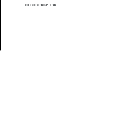
«шопоголичка»