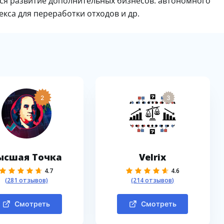
тся развитие дополнительных бизнесов: автономного
екса для переработки отходов и др.
2
3
ысшая Точка
Velrix
4.7
4.6
(281 отзывов)
(214 отзывов)
Смотреть
Смотреть