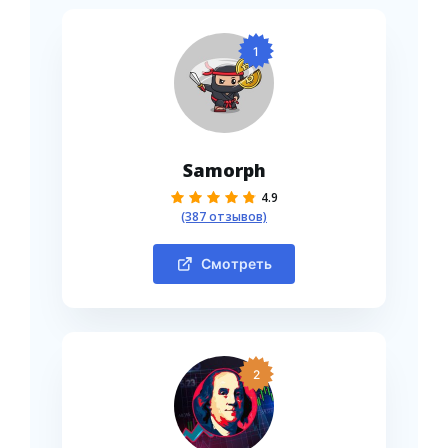
1
Samorph
4.9
(387 отзывов)
Смотреть
2