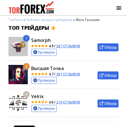
TorForex
»
Рейтинг лучших трейдеров
»
Мага Генжаев
ТОП ТРЕЙДЕРЫ
1
Samorph
4.9
/
387 ОТЗЫВОВ
Обзор
Проверен
2
Высшая Точка
4.7
/
281 ОТЗЫВОВ
Обзор
Проверен
3
Velrix
4.6
/
214 ОТЗЫВОВ
Обзор
Проверен