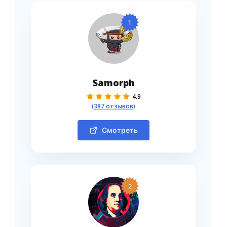
1
Samorph
4.9
(387 отзывов)
Смотреть
2