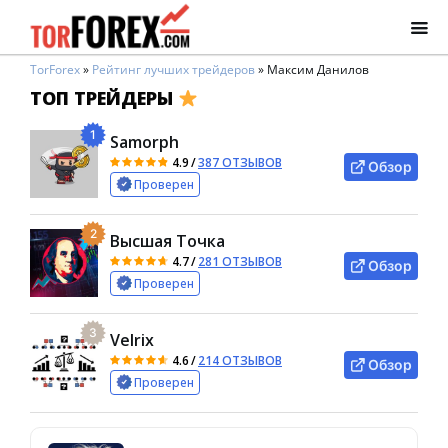
TorForex
»
Рейтинг лучших трейдеров
»
Максим Данилов
ТОП ТРЕЙДЕРЫ
1
Samorph
4.9
/
387 ОТЗЫВОВ
Обзор
Проверен
2
Высшая Точка
4.7
/
281 ОТЗЫВОВ
Обзор
Проверен
3
Velrix
4.6
/
214 ОТЗЫВОВ
Обзор
Проверен