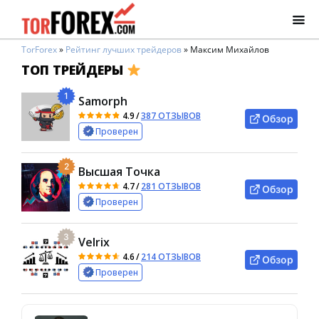
TorForex
»
Рейтинг лучших трейдеров
»
Максим Михайлов
ТОП ТРЕЙДЕРЫ
1
Samorph
4.9
/
387 ОТЗЫВОВ
Обзор
Проверен
2
Высшая Точка
4.7
/
281 ОТЗЫВОВ
Обзор
Проверен
3
Velrix
4.6
/
214 ОТЗЫВОВ
Обзор
Проверен