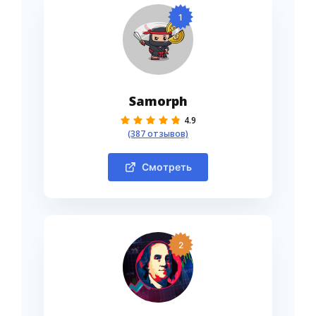
1
Samorph
4.9
(387 отзывов)
Смотреть
2