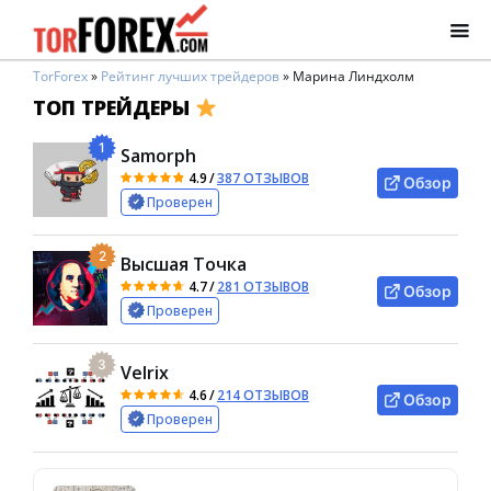
TorForex
»
Рейтинг лучших трейдеров
»
Марина Линдхолм
ТОП ТРЕЙДЕРЫ
1
Samorph
4.9
/
387 ОТЗЫВОВ
Обзор
Проверен
2
Высшая Точка
4.7
/
281 ОТЗЫВОВ
Обзор
Проверен
3
Velrix
4.6
/
214 ОТЗЫВОВ
Обзор
Проверен