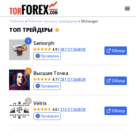
TorForex
»
Рейтинг лучших трейдеров
»
Mchanger
ТОП ТРЕЙДЕРЫ
1
Samorph
4.9
/
387 ОТЗЫВОВ
Обзор
Проверен
2
Высшая Точка
4.7
/
281 ОТЗЫВОВ
Обзор
Проверен
3
Velrix
4.6
/
214 ОТЗЫВОВ
Обзор
Проверен