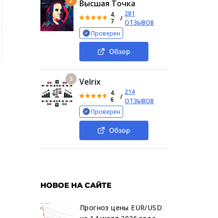
2
Высшая Точка
281
4.
/
7
ОТЗЫВОВ
Проверен
sod com
Деятельность криптокошелька Mepsod
Стои
Обзор
3
Velrix
214
4.
/
6
ОТЗЫВОВ
Проверен
Обзор
НОВОЕ НА САЙТЕ
Прогноз цены EUR/USD