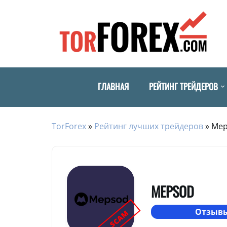
ГЛАВНАЯ
РЕЙТИНГ ТРЕЙДЕРОВ
TorForex
»
Рейтинг лучших трейдеров
»
Mep
MEPSOD
Отзывы
SCAM