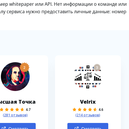
мер whitepaper или API. Нет информации о команде или
алу сервиса нужно предоставить личные данные: номер
2
3
ысшая Точка
Velrix
4.7
4.6
(281 отзывов)
(214 отзывов)
Смотреть
Смотреть