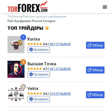
TorForex
»
Рейтинг лучших трейдеров
»
Рай Оцифрован Россия Сегодня
ТОП ТРЕЙДЕРЫ
1
Korixa
4.9
/
387 ОТЗЫВОВ
Обзор
Проверен
2
Высшая Точка
4.7
/
281 ОТЗЫВОВ
Обзор
Проверен
3
Velrix
4.6
/
214 ОТЗЫВОВ
Обзор
Проверен