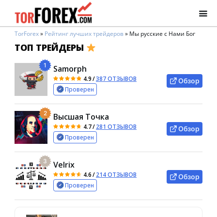
TorForex
»
Рейтинг лучших трейдеров
»
Мы русские с Нами Бог
ТОП ТРЕЙДЕРЫ
1
Samorph
4.9
/
387 ОТЗЫВОВ
Обзор
Проверен
2
Высшая Точка
4.7
/
281 ОТЗЫВОВ
Обзор
Проверен
3
Velrix
4.6
/
214 ОТЗЫВОВ
Обзор
Проверен