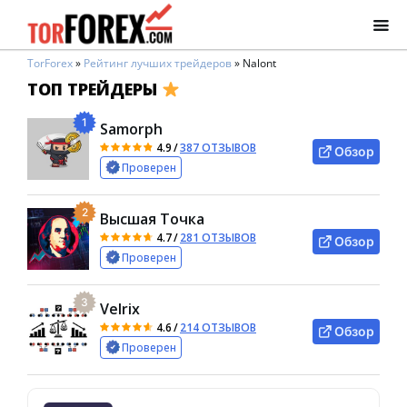
TorForex
»
Рейтинг лучших трейдеров
»
Nalont
ТОП ТРЕЙДЕРЫ
1
Samorph
4.9
/
387 ОТЗЫВОВ
Обзор
Проверен
2
Высшая Точка
4.7
/
281 ОТЗЫВОВ
Обзор
Проверен
3
Velrix
4.6
/
214 ОТЗЫВОВ
Обзор
Проверен