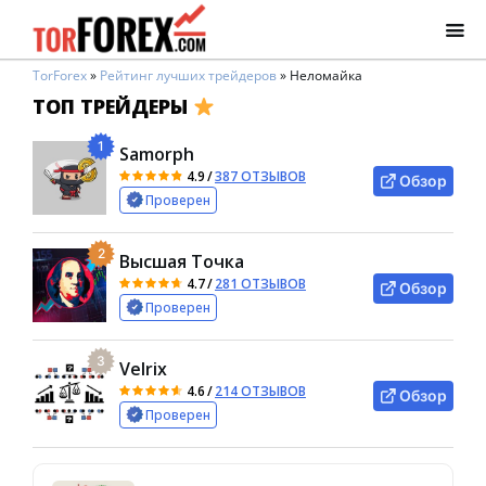
TorForex
»
Рейтинг лучших трейдеров
»
Неломайка
ТОП ТРЕЙДЕРЫ
1
Samorph
4.9
/
387 ОТЗЫВОВ
Обзор
Проверен
2
Высшая Точка
4.7
/
281 ОТЗЫВОВ
Обзор
Проверен
3
Velrix
4.6
/
214 ОТЗЫВОВ
Обзор
Проверен