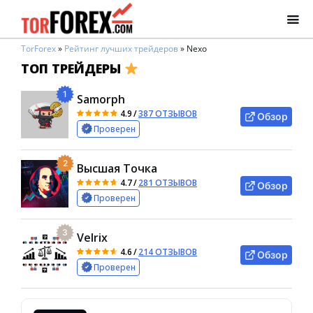
TorForex
»
Рейтинг лучших трейдеров
»
Nexo
ТОП ТРЕЙДЕРЫ
1
Samorph
4.9
/
387 ОТЗЫВОВ
Обзор
Проверен
2
Высшая Точка
4.7
/
281 ОТЗЫВОВ
Обзор
Проверен
3
Velrix
4.6
/
214 ОТЗЫВОВ
Обзор
Проверен