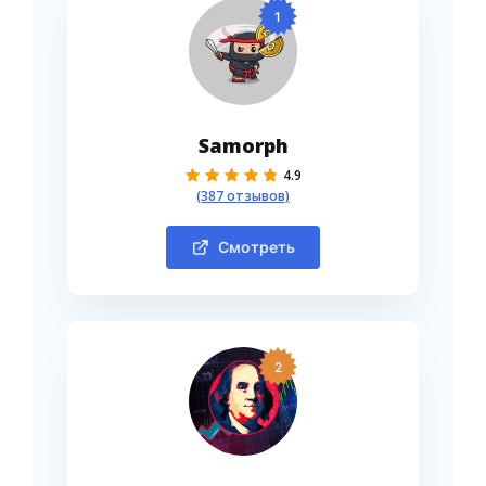
1
Samorph
4.9
(387 отзывов)
Смотреть
2