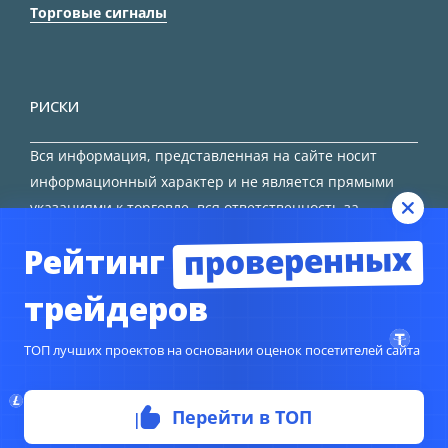
Торговые сигналы
РИСКИ
Вся информация, представленная на сайте носит
информационный характер и не является прямыми
указаниями к торговле, вся ответственность за
принятие решения остается за трейдером.
проверенных
Рейтинг
HTML карта сайта
трейдеров
ТОП лучших проектов на основании оценок посетителей сайта
Перейти в ТОП
© Copyright 2024
TORFOREX.COM