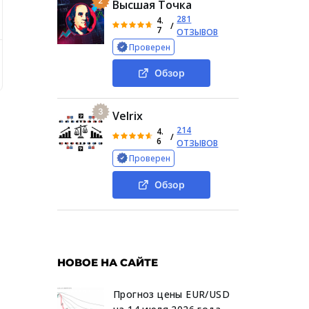
2
Высшая Точка
281
4.
/
7
ОТЗЫВОВ
Проверен
сервиса «Оплатим ру»
Деятельность платежной системы O
Обзор
3
Velrix
214
4.
/
6
ОТЗЫВОВ
Проверен
Обзор
,
НОВОЕ НА САЙТЕ
Прогноз цены EUR/USD