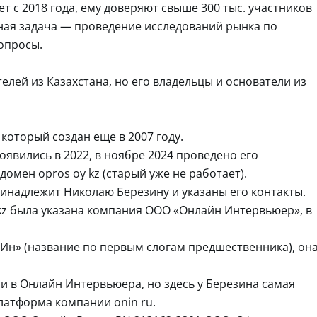
ет с 2018 года, ему доверяют свыше 300 тыс. участников
вная задача — проведение исследований рынка по
опросы.
елей из Казахстана, но его владельцы и основатели из
 который создан еще в 2007 году.
явились в 2022, в ноябре 2024 проведено его
омен opros oy kz (старый уже не работает).
ринадлежит Николаю Березину и указаны его контакты.
kz была указана компания ООО «Онлайн Интервьюер», в
Ин» (название по первым слогам предшественника), он
 и в Онлайн Интервьюера, но здесь у Березина самая
латформа компании onin ru.