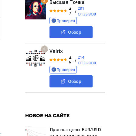
2
Высшая Точка
281
4.
/
7
ОТЗЫВОВ
Проверен
ормация о проекте
Услуги и оплата
Отзывы
За
Обзор
3
Velrix
214
4.
/
6
ОТЗЫВОВ
Проверен
Обзор
НОВОЕ НА САЙТЕ
Прогноз цены EUR/USD