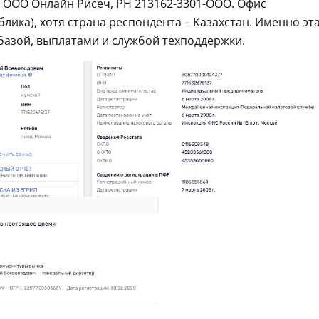
 ООО Онлайн Рисеч, РН 213162-3301-ООО. Офис
лика), хотя страна респондента – Казахстан. Именно эт
базой, выплатами и службой техподдержки.