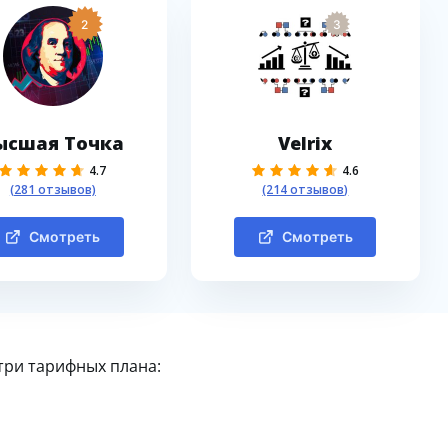
2
3
ысшая Точка
Velrix
4.7
4.6
(281 отзывов)
(214 отзывов)
Смотреть
Смотреть
три тарифных плана: