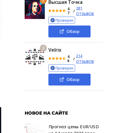
2
Высшая Точка
281
4.
/
7
ОТЗЫВОВ
Проверен
рс Trader Pattern: отзывы о курсе реальных пользователей
Обзор
3
Velrix
214
4.
/
6
ОТЗЫВОВ
Проверен
Обзор
НОВОЕ НА САЙТЕ
Прогноз цены EUR/USD