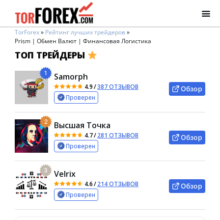
TorForex
»
Рейтинг лучших трейдеров
»
Prism | Обмен Валют | Финансовая Логистика
ТОП ТРЕЙДЕРЫ
1
Samorph
4.9
/
387 ОТЗЫВОВ
Обзор
Проверен
2
Высшая Точка
4.7
/
281 ОТЗЫВОВ
Обзор
Проверен
3
Velrix
4.6
/
214 ОТЗЫВОВ
Обзор
Проверен