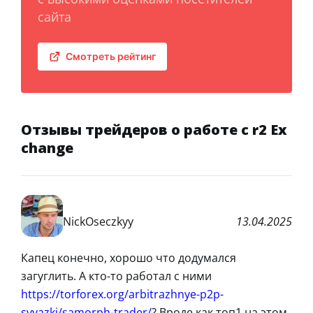
сайта
Смотреть рейтинг
Отзывы трейдеров о работе с r2 Ex
change
NickOseczkyy
13.04.2025
Капец конечно, хорошо что додумался
загуглить. А кто-то работал с ними
https://torforex.org/arbitrazhnye-p2p-
svyazki/samorph-trader/
? Вроде как топ1 на этом