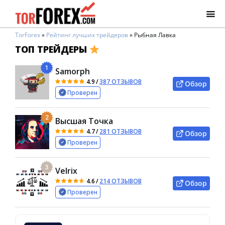
TorForex
»
Рейтинг лучших трейдеров
»
Рыбная Лавка
ТОП ТРЕЙДЕРЫ
1
Samorph
4.9
/
387 ОТЗЫВОВ
Обзор
Проверен
2
Высшая Точка
4.7
/
281 ОТЗЫВОВ
Обзор
Проверен
3
Velrix
4.6
/
214 ОТЗЫВОВ
Обзор
Проверен