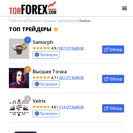
TorForex
»
Рейтинг лучших трейдеров
»
Saelux
ТОП ТРЕЙДЕРЫ
1
Samorph
4.9
/
387 ОТЗЫВОВ
Обзор
Проверен
2
Высшая Точка
4.7
/
281 ОТЗЫВОВ
Обзор
Проверен
3
Velrix
4.6
/
214 ОТЗЫВОВ
Обзор
Проверен