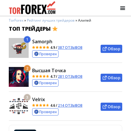
TorForex
»
Рейтинг лучших трейдеров
»
Алипей
ТОП ТРЕЙДЕРЫ
1
Samorph
4.9
/
387 ОТЗЫВОВ
Обзор
Проверен
2
Высшая Точка
4.7
/
281 ОТЗЫВОВ
Обзор
Проверен
3
Velrix
4.6
/
214 ОТЗЫВОВ
Обзор
Проверен