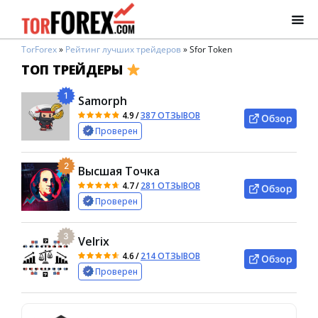
TorForex
»
Рейтинг лучших трейдеров
»
Sfor Token
ТОП ТРЕЙДЕРЫ
1
Samorph
4.9
/
387 ОТЗЫВОВ
Обзор
Проверен
2
Высшая Точка
4.7
/
281 ОТЗЫВОВ
Обзор
Проверен
3
Velrix
4.6
/
214 ОТЗЫВОВ
Обзор
Проверен