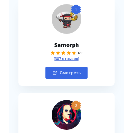
1
Samorph
4.9
(387 отзывов)
Смотреть
2