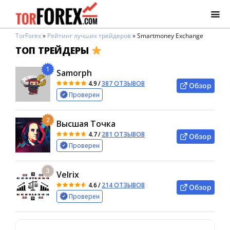
TorForex
»
Рейтинг лучших трейдеров
»
Smartmoney Exchange
ТОП ТРЕЙДЕРЫ
1
Samorph
4.9
/
387 ОТЗЫВОВ
Обзор
Проверен
2
Высшая Точка
4.7
/
281 ОТЗЫВОВ
Обзор
Проверен
3
Velrix
4.6
/
214 ОТЗЫВОВ
Обзор
Проверен