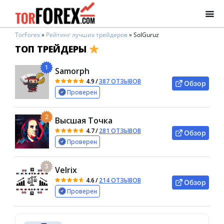
TorForex
»
Рейтинг лучших трейдеров
»
SolGuruz
ТОП ТРЕЙДЕРЫ
1
Samorph
4.9
/
387 ОТЗЫВОВ
Обзор
Проверен
2
Высшая Точка
4.7
/
281 ОТЗЫВОВ
Обзор
Проверен
3
Velrix
4.6
/
214 ОТЗЫВОВ
Обзор
Проверен