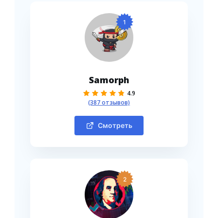
1
Samorph
4.9
(387 отзывов)
Смотреть
2