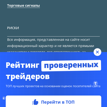
Торговые сигналы
РИСКИ
Вся информация, представленная на сайте носит
информационный характер и не является прямыми
указаниями к торговле, вся ответственность за
принятие решения остается за трейдером.
проверенных
Рейтинг
HTML карта сайта
трейдеров
ТОП лучших проектов на основании оценок посетителей сайта
Перейти в ТОП
© Copyright 2024
TORFOREX.COM