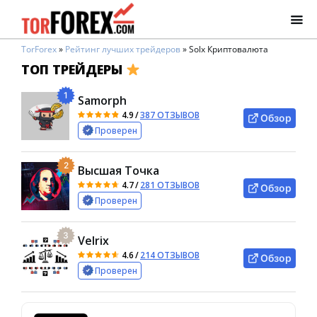
TorForex
»
Рейтинг лучших трейдеров
»
Solx Криптовалюта
ТОП ТРЕЙДЕРЫ
1
Samorph
4.9
/
387 ОТЗЫВОВ
Обзор
Проверен
2
Высшая Точка
4.7
/
281 ОТЗЫВОВ
Обзор
Проверен
3
Velrix
4.6
/
214 ОТЗЫВОВ
Обзор
Проверен