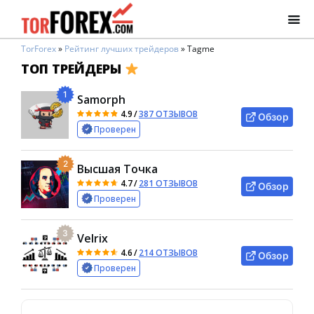
TorForex
»
Рейтинг лучших трейдеров
»
Tagme
ТОП ТРЕЙДЕРЫ
1
Samorph
4.9
/
387 ОТЗЫВОВ
Обзор
Проверен
2
Высшая Точка
4.7
/
281 ОТЗЫВОВ
Обзор
Проверен
3
Velrix
4.6
/
214 ОТЗЫВОВ
Обзор
Проверен