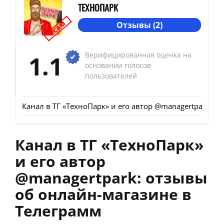
ТЕХНОПАРК
SCAM
Отзывы (2)
1.1
Верифицированная оценка на
основании голосов
пользователей
Канал в ТГ «ТехноПарк» и его автор @managertpark: о
Канал в ТГ «ТехноПарк»
и его автор
@managertpark: отзывы
об онлайн-магазине в
Телеграмм