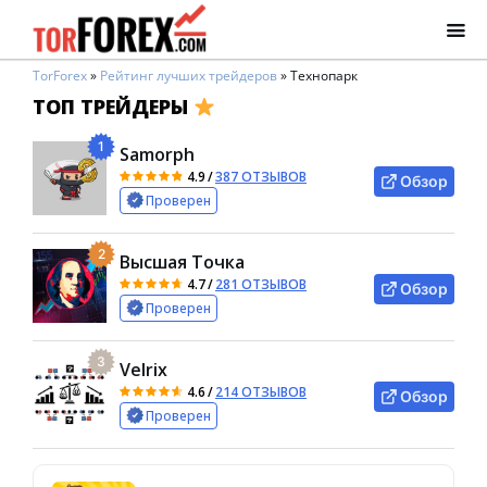
TorForex
»
Рейтинг лучших трейдеров
»
Технопарк
ТОП ТРЕЙДЕРЫ
1
Samorph
4.9
/
387 ОТЗЫВОВ
Обзор
Проверен
2
Высшая Точка
4.7
/
281 ОТЗЫВОВ
Обзор
Проверен
3
Velrix
4.6
/
214 ОТЗЫВОВ
Обзор
Проверен