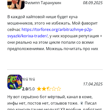
Филипп Таранухин
08.09.2025
В каждой хайповой нише будет куча
мошенников, этого не избежать. Мой фаворит
сейчас
https://torforex.org/arbitrazhnye-p2p-
svyazki/korixa-trader/
, у них хорошая репутация +
они реально на этом цикле попали со всеми
предположениями. Можешь почитать про них
Yrii Yrii
17.04.2025
2.0
/5.0
Ну вот серьёзно бот мёртвый, канал в коме,
инфы нет, постов нет, отзывов тоже.
Писал
про консультацию молчат! ХЗ вообще, работают