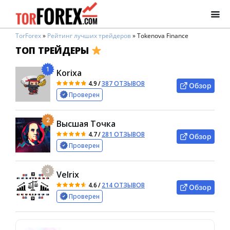
TorForex
»
Рейтинг лучших трейдеров
»
Tokenova Finance
ТОП ТРЕЙДЕРЫ
1
Korixa
4.9
/
387 ОТЗЫВОВ
Обзор
Проверен
2
Высшая Точка
4.7
/
281 ОТЗЫВОВ
Обзор
Проверен
3
Velrix
4.6
/
214 ОТЗЫВОВ
Обзор
Проверен