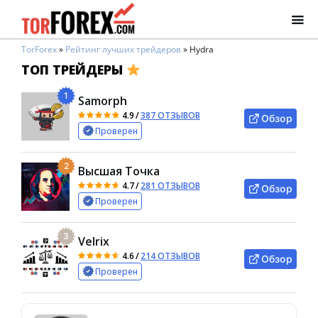
TorForex
»
Рейтинг лучших трейдеров
»
Hydra
ТОП ТРЕЙДЕРЫ
1
Samorph
4.9
/
387 ОТЗЫВОВ
Обзор
Проверен
2
Высшая Точка
4.7
/
281 ОТЗЫВОВ
Обзор
Проверен
3
Velrix
4.6
/
214 ОТЗЫВОВ
Обзор
Проверен