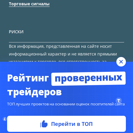
Торговые сигналы
РИСКИ
Вся информация, представленная на сайте носит
информационный характер и не является прямыми
указаниями к торговле, вся ответственность за
принятие решения остается за трейдером.
проверенных
Рейтинг
HTML карта сайта
трейдеров
ТОП лучших проектов на основании оценок посетителей сайта
Перейти в ТОП
© Copyright 2024
TORFOREX.COM