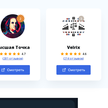
2
3
ысшая Точка
Velrix
4.7
4.6
(281 отзывов)
(214 отзывов)
Смотреть
Смотреть