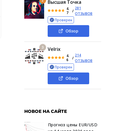
2
Высшая Точка
281
4.
/
7
ОТЗЫВОВ
Проверен
Что известно о проекте Торговля Bybit Биржа
Можно ли о
Обзор
3
Velrix
214
4.
/
6
ОТЗЫВОВ
Проверен
Обзор
НОВОЕ НА САЙТЕ
Прогноз цены EUR/USD