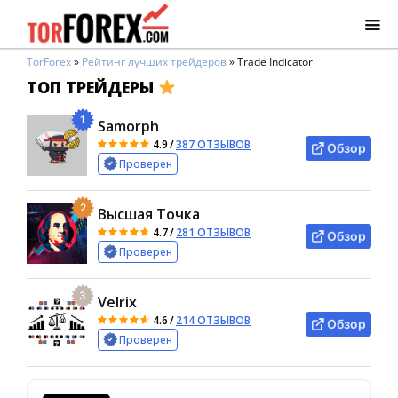
TorForex
»
Рейтинг лучших трейдеров
»
Trade Indicator
ТОП ТРЕЙДЕРЫ
1
Samorph
4.9
/
387 ОТЗЫВОВ
Обзор
Проверен
2
Высшая Точка
4.7
/
281 ОТЗЫВОВ
Обзор
Проверен
3
Velrix
4.6
/
214 ОТЗЫВОВ
Обзор
Проверен