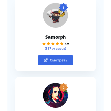
1
Samorph
4.9
(387 отзывов)
Смотреть
2