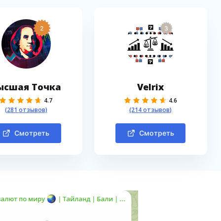
2
3
ысшая Точка
Velrix
4.7
4.6
(281 отзывов)
(214 отзывов)
Смотреть
Смотреть