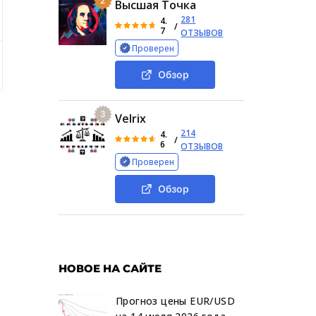
2
Высшая Точка
281
4.
/
7
ОТЗЫВОВ
Проверен
 Exchange
Отзывы о Trudexofficial
Заключение
Обзор
3
Velrix
214
4.
/
6
ОТЗЫВОВ
Проверен
Обзор
НОВОЕ НА САЙТЕ
Прогноз цены EUR/USD