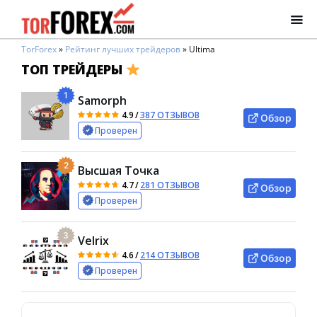
TorForex
»
Рейтинг лучших трейдеров
»
Ultima
ТОП ТРЕЙДЕРЫ
1
Samorph
4.9
/
387 ОТЗЫВОВ
Обзор
Проверен
2
Высшая Точка
4.7
/
281 ОТЗЫВОВ
Обзор
Проверен
3
Velrix
4.6
/
214 ОТЗЫВОВ
Обзор
Проверен