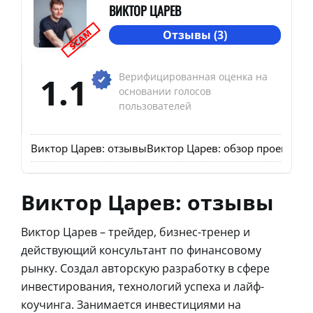
ВИКТОР ЦАРЕВ
SCAM
Отзывы (3)
1.1
Верифицированная оценка на
основании голосов
пользователей
Виктор Царев: отзывы
Виктор Царев: обзор проекта
От
Виктор Царев: отзывы
Виктор Царев – трейдер, бизнес-тренер и
действующий консультант по финансовому
рынку. Создал авторскую разработку в сфере
инвестирования, технологий успеха и лайф-
коучинга. Занимается инвестициями на