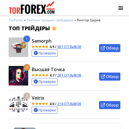
TorForex
»
Рейтинг лучших трейдеров
»
Виктор Царев
ТОП ТРЕЙДЕРЫ
1
Samorph
4.9
/
387 ОТЗЫВОВ
Обзор
Проверен
2
Высшая Точка
4.7
/
281 ОТЗЫВОВ
Обзор
Проверен
3
Velrix
4.6
/
214 ОТЗЫВОВ
Обзор
Проверен