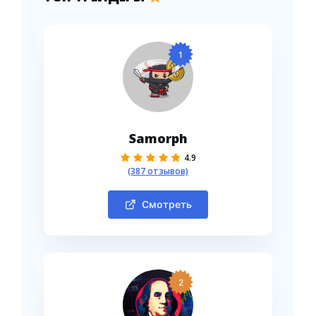
1
Samorph
4.9
(387 отзывов)
Смотреть
2