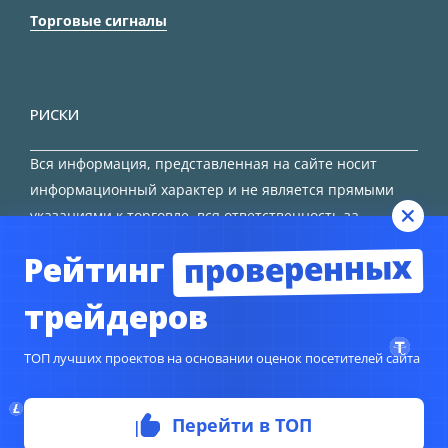
Торговые сигналы
РИСКИ
Вся информация, представленная на сайте носит
информационный характер и не является прямыми
указаниями к торговле, вся ответственность за
принятие решения остается за трейдером.
проверенных
Рейтинг
HTML карта сайта
трейдеров
ТОП лучших проектов на основании оценок посетителей сайта
© Copyright 2024
TORFOREX.COM
Перейти в ТОП