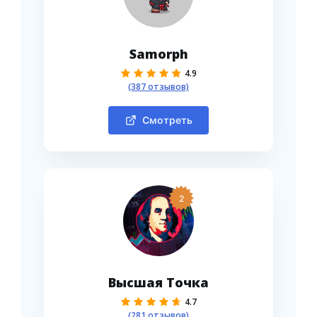
Samorph
4.9
(387 отзывов)
Смотреть
2
Высшая Точка
4.7
(281 отзывов)