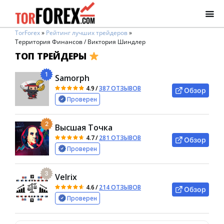
TorForex
»
Рейтинг лучших трейдеров
»
Территория Финансов / Виктория Шиндлер
ТОП ТРЕЙДЕРЫ
1
Samorph
4.9
/
387 ОТЗЫВОВ
Обзор
Проверен
2
Высшая Точка
4.7
/
281 ОТЗЫВОВ
Обзор
Проверен
3
Velrix
4.6
/
214 ОТЗЫВОВ
Обзор
Проверен