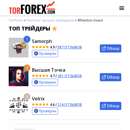
TorForex
»
Рейтинг лучших трейдеров
»
Whitelion Invest
ТОП ТРЕЙДЕРЫ
1
Samorph
4.9
/
387 ОТЗЫВОВ
Обзор
Проверен
2
Высшая Точка
4.7
/
281 ОТЗЫВОВ
Обзор
Проверен
3
Velrix
4.6
/
214 ОТЗЫВОВ
Обзор
Проверен