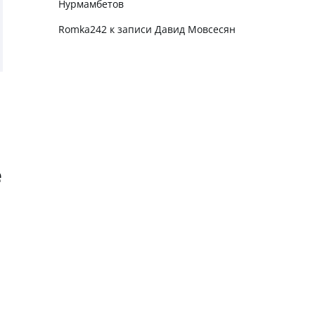
Нурмамбетов
Romka242
к записи
Давид Мовсесян
е