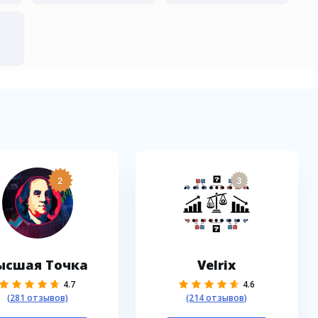
2
3
ысшая Точка
Velrix
4.7
4.6
(281 отзывов)
(214 отзывов)