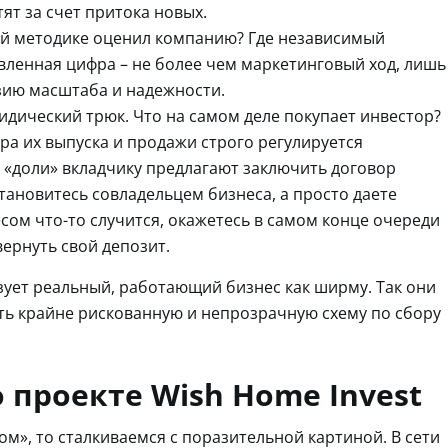
ят за счет притока новых.
акой методике оценил компанию? Где независимый
явленная цифра – не более чем маркетинговый ход, лишь
юзию масштаба и надежности.
дический трюк. Что на самом деле покупает инвестор?
ура их выпуска и продажи строго регулируется
 «доли» вкладчику предлагают заключить договор
становитесь совладельцем бизнеса, а просто даете
есом что-то случится, окажетесь в самом конце очереди
ернуть свой депозит.
зует реальный, работающий бизнес как ширму. Так они
ть крайне рискованную и непрозрачную схему по сбору
 проекте Wish Home Invest
м», то сталкиваемся с поразительной картиной. В сети