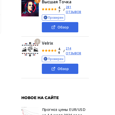
2
Высшая Точка
281
4.
/
7
ОТЗЫВОВ
Проверен
иш Хоум Инвест»
Группа компаний Wish Home Developme
Обзор
3
Velrix
214
4.
/
6
ОТЗЫВОВ
Проверен
Обзор
НОВОЕ НА САЙТЕ
Прогноз цены EUR/USD