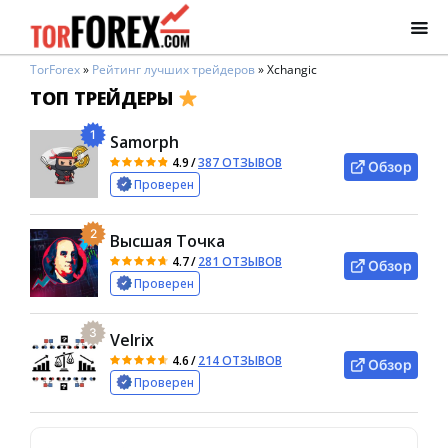
TorForex
»
Рейтинг лучших трейдеров
»
Xchangic
ТОП ТРЕЙДЕРЫ
1
Samorph
4.9
/
387 ОТЗЫВОВ
Обзор
Проверен
2
Высшая Точка
4.7
/
281 ОТЗЫВОВ
Обзор
Проверен
3
Velrix
4.6
/
214 ОТЗЫВОВ
Обзор
Проверен