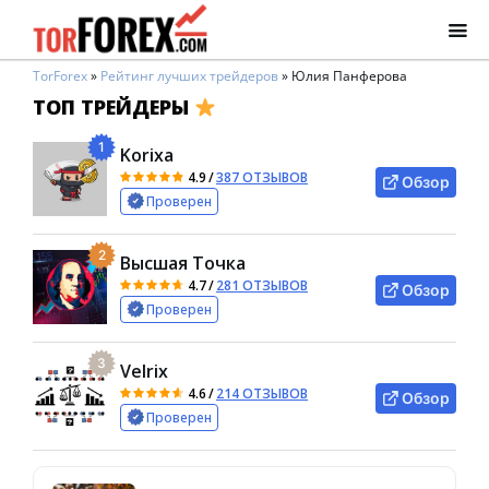
TorForex
»
Рейтинг лучших трейдеров
»
Юлия Панферова
ТОП ТРЕЙДЕРЫ
1
Korixa
4.9
/
387 ОТЗЫВОВ
Обзор
Проверен
2
Высшая Точка
4.7
/
281 ОТЗЫВОВ
Обзор
Проверен
3
Velrix
4.6
/
214 ОТЗЫВОВ
Обзор
Проверен