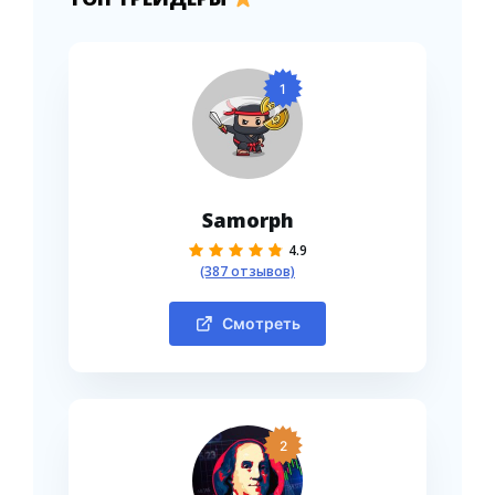
1
Samorph
4.9
(387 отзывов)
Смотреть
2