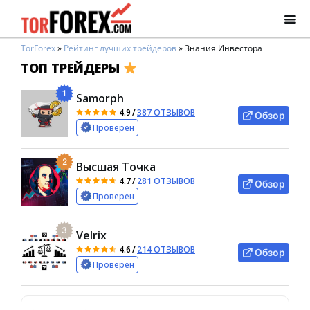
TorForex
»
Рейтинг лучших трейдеров
»
Знания Инвестора
ТОП ТРЕЙДЕРЫ
1
Samorph
4.9
/
387 ОТЗЫВОВ
Обзор
Проверен
2
Высшая Точка
4.7
/
281 ОТЗЫВОВ
Обзор
Проверен
3
Velrix
4.6
/
214 ОТЗЫВОВ
Обзор
Проверен